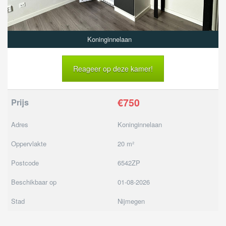
Koninginnelaan
Reageer op deze kamer!
€750
Prijs
Adres
Koninginnelaan
Oppervlakte
20 m²
Postcode
6542ZP
Beschikbaar op
01-08-2026
Stad
Nijmegen