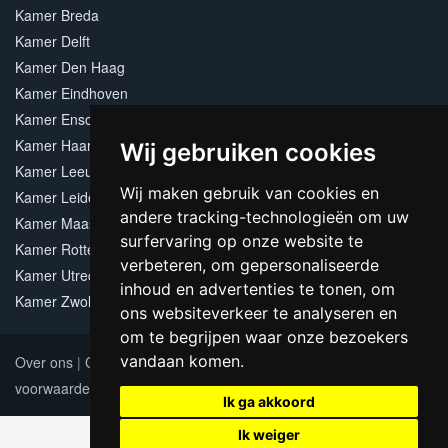
Kamer Breda
Kamer Delft
Kamer Den Haag
Kamer Eindhoven
Kamer Enschede
Kamer Haarlem
Wij gebruiken cookies
Kamer Leeuwarden
Wij maken gebruik van cookies en
Kamer Leiden
andere tracking-technologieën om uw
Kamer Maastricht
surfervaring op onze website te
Kamer Rotterdam
verbeteren, om gepersonaliseerde
Kamer Utrecht
inhoud en advertenties te tonen, om
Kamer Zwolle
ons websiteverkeer te analyseren en
om te begrijpen waar onze bezoekers
vandaan komen.
Over ons
|
Contact
|
Adverteren
|
Sitemap
|
Algemene
voorwaarden
Update cookies preferences
Ik ga akkoord
Ik weiger