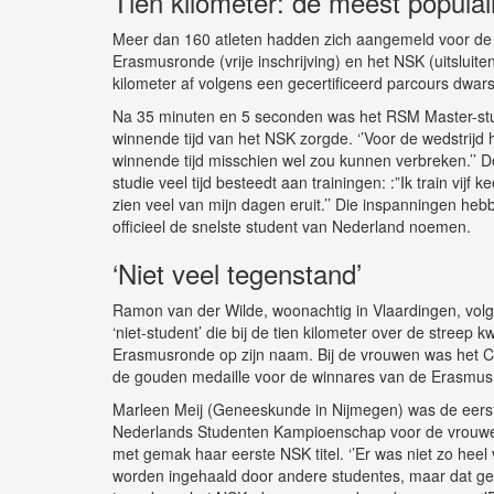
Tien kilometer: de meest populai
Meer dan 160 atleten hadden zich aangemeld voor de 
Erasmusronde (vrije inschrijving) en het NSK (uitsluite
kilometer af volgens een gecertificeerd parcours dwars
Na 35 minuten en 5 seconden was het RSM Master-stud
winnende tijd van het NSK zorgde. ‘’Voor de wedstrijd h
winnende tijd misschien wel zou kunnen verbreken.’’ De
studie veel tijd besteedt aan trainingen: :”Ik train vijf
zien veel van mijn dagen eruit.’’ Die inspanningen he
officieel de snelste student van Nederland noemen.
‘Niet veel tegenstand’
Ramon van der Wilde, woonachtig in Vlaardingen, volg
‘niet-student’ die bij de tien kilometer over de streep 
Erasmusronde op zijn naam. Bij de vrouwen was het Ca
de gouden medaille voor de winnares van de Erasmusr
Marleen Meij (Geneeskunde in Nijmegen) was de eerste
Nederlands Studenten Kampioenschap voor de vrouwen.
met gemak haar eerste NSK titel. ‘’Er was niet zo heel
worden ingehaald door andere studentes, maar dat gebe