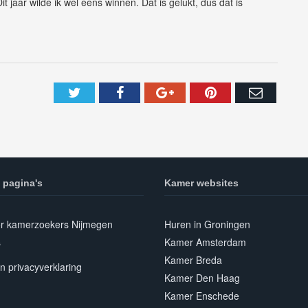
 jaar wilde ik wel eens winnen. Dat is gelukt, dus dat is
 pagina's
Kamer websites
or kamerzoekers Nijmegen
Huren in Groningen
s
Kamer Amsterdam
Kamer Breda
n privacyverklaring
Kamer Den Haag
Kamer Enschede