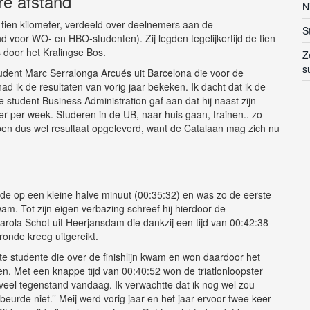
re afstand
N
tien kilometer, verdeeld over deelnemers aan de
S
nd voor WO- en HBO-studenten). Zij legden tegelijkertijd de tien
 door het Kralingse Bos.
Z
s
ent Marc Serralonga Arcués uit Barcelona die voor de
ad ik de resultaten van vorig jaar bekeken. Ik dacht dat ik de
 student Business Administration gaf aan dat hij naast zijn
 keer per week. Studeren in de UB, naar huis gaan, trainen.. zo
bben dus wel resultaat opgeleverd, want de Catalaan mag zich nu
de op een kleine halve minuut (00:35:32) en was zo de eerste
kwam. Tot zijn eigen verbazing schreef hij hierdoor de
rola Schot uit Heerjansdam die dankzij een tijd van 00:42:38
onde kreeg uitgereikt.
 studente die over de finishlijn kwam en won daardoor het
 Met een knappe tijd van 00:40:52 won de triatlonloopster
 veel tegenstand vandaag. Ik verwachtte dat ik nog wel zou
urde niet.’’ Meij werd vorig jaar en het jaar ervoor twee keer