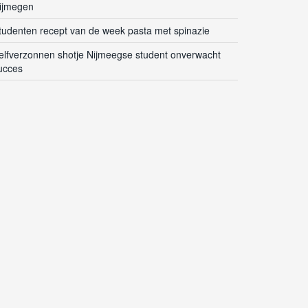
ijmegen
tudenten recept van de week pasta met spinazie
elfverzonnen shotje Nijmeegse student onverwacht
ucces