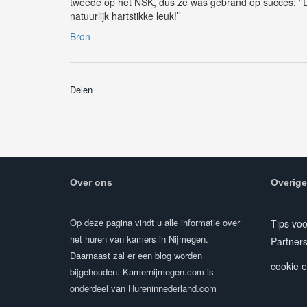
tweede op het NSK, dus ze was gebrand op succes: ‘’Dit
natuurlijk hartstikke leuk!’’
Bron
Delen
Over ons
Overige
Op deze pagina vindt u alle informatie over
Tips vo
het huren van kamers in Nijmegen.
Partner
Daarnaast zal er een blog worden
cookie e
bijgehouden. Kamernijmegen.com is
onderdeel van Hureninnederland.com