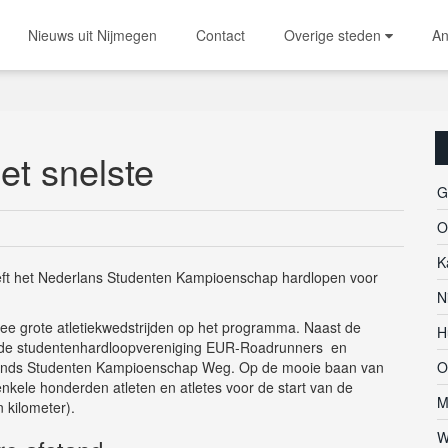
Nieuws uit Nijmegen
Contact
Overige steden
An
et snelste
G
O
K
ft het Nederlans Studenten Kampioenschap hardlopen voor
N
wee grote atletiekwedstrijden op het programma. Naast de
H
or de studentenhardloopvereniging EUR-Roadrunners en
lands Studenten Kampioenschap Weg. Op de mooie baan van
O
enkele honderden atleten en atletes voor de start van de
M
n kilometer).
W