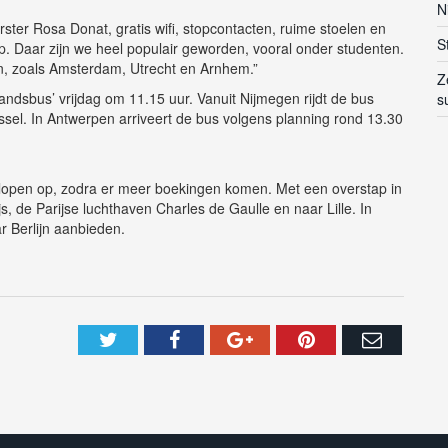
N
ster Rosa Donat, gratis wifi, stopcontacten, ruime stoelen en
S
tup. Daar zijn we heel populair geworden, vooral onder studenten.
n, zoals Amsterdam, Utrecht en Arnhem.”
Z
tandsbus’ vrijdag om 11.15 uur. Vanuit Nijmegen rijdt de bus
s
el. In Antwerpen arriveert de bus volgens planning rond 13.30
 lopen op, zodra er meer boekingen komen. Met een overstap in
, de Parijse luchthaven Charles de Gaulle en naar Lille. In
r Berlijn aanbieden.