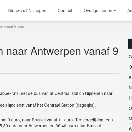
Nieuws uit Nijmegen
Contact
Overige steden
An
n vanaf 9 euro
n naar Antwerpen vanaf 9
G
O
K
N
bbekrats met de bus van af Centraal station Nijmenen naar
H
en lijndienst vanaf het Centraal Station (dagelijks).
O
M
naf 9 euro, naar Brussel vanaf 11 euro. Ter vergelijking: een
 25,80 euro naar Antwerpen en 36,40 euro naar Brussel.
W