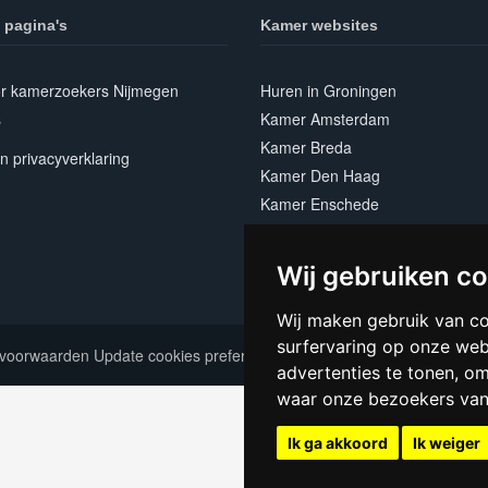
 pagina's
Kamer websites
or kamerzoekers Nijmegen
Huren in Groningen
s
Kamer Amsterdam
Kamer Breda
n privacyverklaring
Kamer Den Haag
Kamer Enschede
Kamer Leeuwarden
Kamer Maastricht
Wij gebruiken c
Kamer Utrecht
Wij maken gebruik van c
surfervaring op onze web
voorwaarden
Update cookies preferences
advertenties te tonen, o
waar onze bezoekers va
Ik ga akkoord
Ik weiger