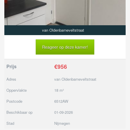
van Oldenbarneveltstraat
Reageer op deze kamer!
€956
Prijs
Adres
van Oldenbarneveltstraat
Oppervlakte
18 m²
Postcode
6512AW
Beschikbaar op
01-09-2026
Stad
Nijmegen