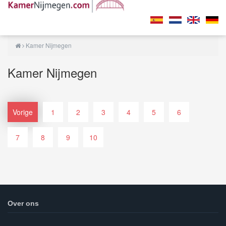
Kamer Nijmegen
Kamer Nijmegen
Vorige
1
2
3
4
5
6
7
8
9
10
Over ons