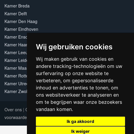
Kamer Breda
Kamer Delft
Kamer Den Haag
Kamer Eindhoven
Kamer Enschede
Kamer Haarlem
Wij gebruiken cookies
Kamer Leeuwarden
Wij maken gebruik van cookies en
Kamer Leiden
andere tracking-technologieën om uw
Kamer Maastricht
surfervaring op onze website te
Kamer Rotterdam
verbeteren, om gepersonaliseerde
Kamer Utrecht
inhoud en advertenties te tonen, om
Kamer Zwolle
ons websiteverkeer te analyseren en
om te begrijpen waar onze bezoekers
vandaan komen.
Over ons
|
Contact
|
Adverteren
|
Sitemap
|
Algemene
voorwaarden
Update cookies preferences
Ik ga akkoord
Ik weiger