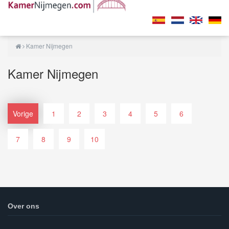
Kamer Nijmegen
Kamer Nijmegen
Vorige
1
2
3
4
5
6
7
8
9
10
Over ons