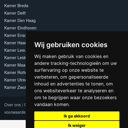
Kamer Breda
Kamer Delft
Kamer Den Haag
Kamer Eindhoven
Kamer Enschede
Kamer Haarlem
Wij gebruiken cookies
Kamer Leeuwarden
Wij maken gebruik van cookies en
Kamer Leiden
andere tracking-technologieën om uw
Kamer Maastricht
surfervaring op onze website te
Kamer Rotterdam
verbeteren, om gepersonaliseerde
Kamer Utrecht
inhoud en advertenties te tonen, om
Kamer Zwolle
ons websiteverkeer te analyseren en
om te begrijpen waar onze bezoekers
vandaan komen.
Over ons
|
Contact
|
Adverteren
|
Sitemap
|
Algemene
voorwaarden
Update cookies preferences
Ik ga akkoord
Ik weiger